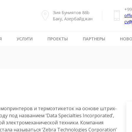
+99
Зия Буниятов 86b
off
Баку, Азербайджан
cv@
Я
УСЛУГИ
ПРОЕКТЫ
ПАРТНЕРЫ
НОВ
рмопринтеров и термоэтикеток на основе штрих-
оду под названием ‘Data Specialties Incorporated’,
ой электромеханической техники. Компания
тала называться ‘Zebra Technologies Corporation’