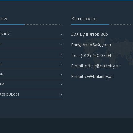
ки
Контакты
Зия Буниятов 86b
ПАНИИ
ИЯ
Баку, Азербайджан
Тел: (012) 440 07 04
ТЫ
E-mail: office@bakinity.az
РЫ
E-mail: cv@bakinity.az
ТИ
RESOURCES